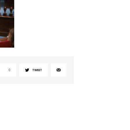
0
TWEET