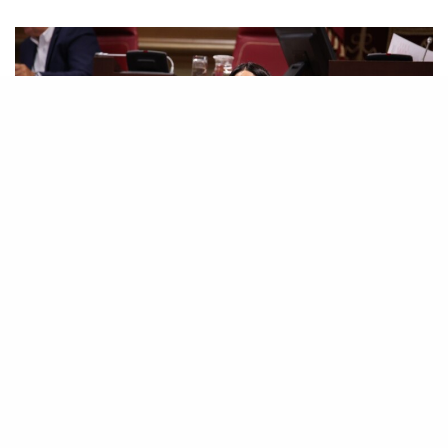
La parlamentaria nacionalista reiteró la
necesidad de disponer de más unidades en el
sistema público para evitar que “muchas