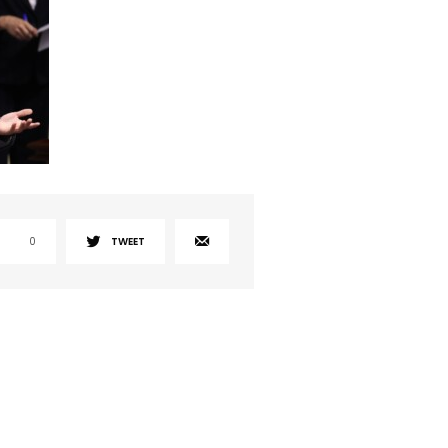
0
TWEET