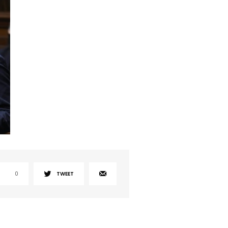
0
TWEET