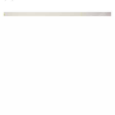
La portavoz nacionalista en la Comisión de
Presupuestos de Bienestar Social, Igualdad,
Juventud, Infancia y Familias, Jana González