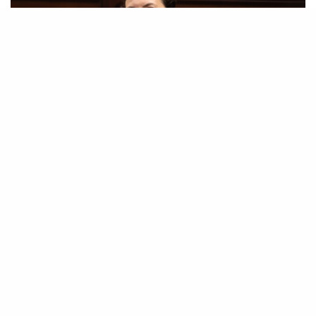
La diputada de Coalición Canaria destacó el
consenso alcanzado y subrayó que
“fortalecer los cabildos es fortalecer cada
isla y la capacidad de respuesta del
Archipiélago”.