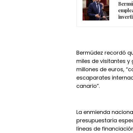
Bermúd
emplea
invert
Bermúdez recordó qu
miles de visitantes 
millones de euros, “c
escaparates internaci
canario”.
La enmienda nacional
presupuestaria espec
líneas de financiaci