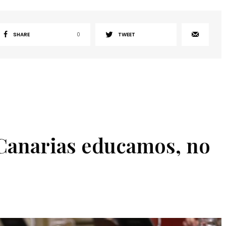
SHARE
0
TWEET
 Canarias educamos, no