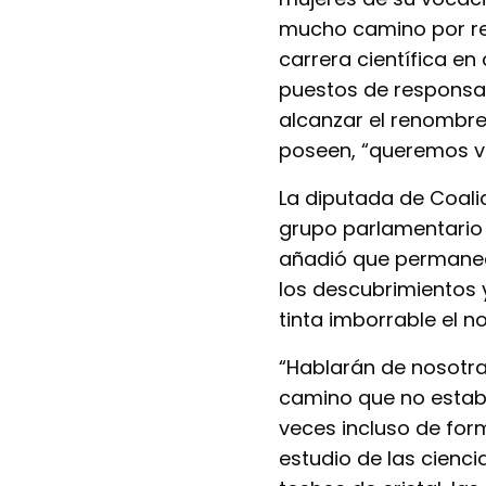
mucho camino por rec
carrera científica e
puestos de responsab
alcanzar el renombr
poseen, “queremos v
La diputada de Coali
grupo parlamentario c
añadió que permanece
los descubrimientos 
tinta imborrable el n
“Hablarán de nosotra
camino que no estaba
veces incluso de for
estudio de las cienc