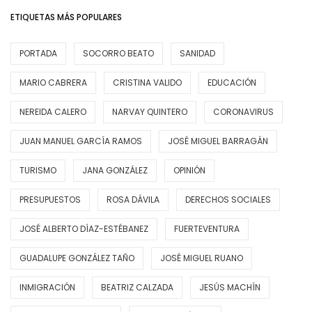
ETIQUETAS MÁS POPULARES
PORTADA
SOCORRO BEATO
SANIDAD
MARIO CABRERA
CRISTINA VALIDO
EDUCACIÓN
NEREIDA CALERO
NARVAY QUINTERO
CORONAVIRUS
JUAN MANUEL GARCÍA RAMOS
JOSÉ MIGUEL BARRAGÁN
TURISMO
JANA GONZÁLEZ
OPINIÓN
PRESUPUESTOS
ROSA DÁVILA
DERECHOS SOCIALES
JOSÉ ALBERTO DÍAZ-ESTÉBANEZ
FUERTEVENTURA
GUADALUPE GONZÁLEZ TAÑO
JOSÉ MIGUEL RUANO
INMIGRACIÓN
BEATRIZ CALZADA
JESÚS MACHÍN