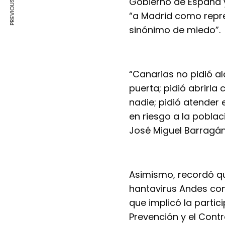
PREVIOUS ARTICLE
Gobierno de España y 
“a Madrid como repre
sinónimo de miedo”.
“Canarias no pidió al
puerta; pidió abrirl
nadie; pidió atender 
en riesgo a la poblac
José Miguel Barragán
Asimismo, recordó qu
hantavirus Andes con
que implicó la partic
Prevención y el Cont