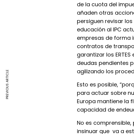
de la cuota del impu
añaden otras accione
persiguen revisar los
educación al IPC actu
empresas de forma in
contratos de transp
garantizar los ERTES
deudas pendientes po
agilizando los proce
PREVIOUS ARTICLE
Esto es posible, “po
para actuar sobre nue
Europa mantiene la fle
capacidad de endeuda
No es comprensible, 
insinuar que va a es