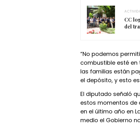
ACTIVID
CC log
del tr
“No podemos permitir 
combustible esté en to
las familias están p
el depósito, y esto e
El diputado señaló qu
estos momentos de a
en el último año en L
medio el Gobierno no