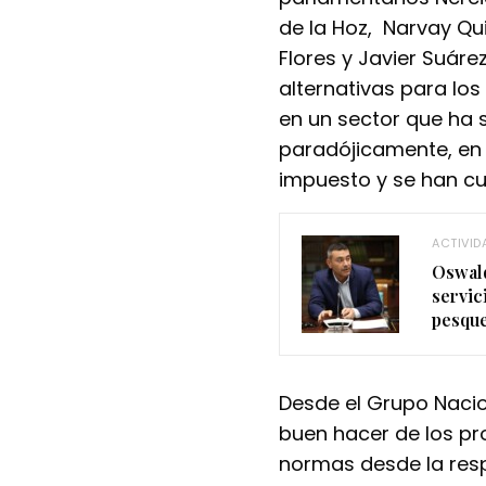
de la Hoz, Narvay Qu
Flores y Javier Suáre
alternativas para los 
en un sector que ha s
paradójicamente, en 
impuesto y se han c
ACTIVID
Oswald
servic
pesqu
Desde el Grupo Naci
buen hacer de los pr
normas desde la resp