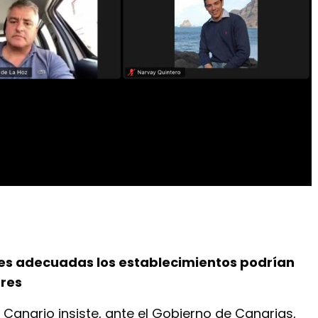
nes adecuadas los establecimientos podrían
ores
 Canario insiste, ante el Gobierno de Canarias,