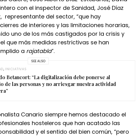
intero con el inspector de Sanidad, José Díaz
z, representante del sector, “que hay
cierres de interiores y las limitaciones horarias,
ido uno de los más castigados por la crisis y
el que más medidas restrictivas se han
umplido a
rajatabla
”.
SEE ALSO
AD
,
INICIATIVAS
o Betancort: “La digitalización debe ponerse al
io de las personas y no arriesgar nuestra actividad
era”
onalista Canario siempre hemos destacado el
ofesionales hosteleros que han acatado las
onsabilidad y el sentido del bien común, “pero