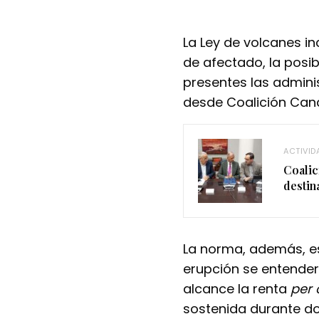
La Ley de volcanes i
de afectado, la posi
presentes las admini
desde Coalición Cana
ACTIVID
Coalic
destin
La norma, además, e
erupción se entende
alcance la renta
per 
sostenida durante d