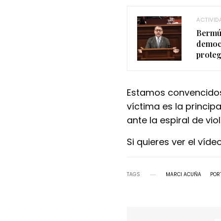
ACTIVID
Bermúd
democr
proteg
Estamos convencidos
víctima es la princi
ante la espiral de vi
Si quieres ver el víd
TAGS
MARCI ACUÑA
POR