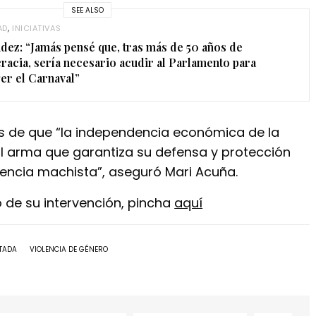
SEE ALSO
AD
,
INICIATIVAS
ez: “Jamás pensé que, tras más de 50 años de
acia, sería necesario acudir al Parlamento para
er el Carnaval”
 de que “la independencia económica de la
pal arma que garantiza su defensa y protección
olencia machista”, aseguró Mari Acuña.
eo de su intervención, pincha
aquí
TADA
VIOLENCIA DE GÉNERO