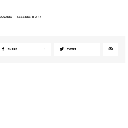
 CANARIA
SOCORRO BEATO
SHARE
0
TWEET