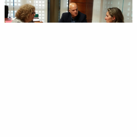
Los diputados del Grupo Nacionalista Canario
(CC-PNC), Elena Luis y José Manuel Pitti, se
reunieron este viernes con Nuria Campos del
Centro de Parkinson de Tenerfie. Esta ONG
presta servicios de rehabilitación a este
colectivo de enfermos y tiene como próximo
objetivo abrir un centro de día para el que