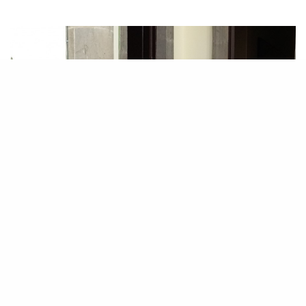
El Pleno del Parlamento de Canarias aprobó
hoy una Proposición no de Ley (PNL)
presentada por el Grupo Nacionalista Canario