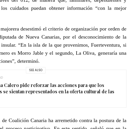
 los cuidados puedan obtener información
“con la mejor
 majorera desestimó el criterio de o
rganización por orden de
diputada de Nueva Canarias, por el desconocimiento de la
io insular. “En la isla de la que provenimos, Fuerteventura, si
rimero es Morro Jable y el segundo, La Oliva, generaría una
ciones”, determinó.
SEE ALSO
AD
na Calero pide reforzar las acciones para que los
s se sientan representados en la oferta cultural de las
a de Coalición Canaria ha arremetido contra la postura de la
el proceso participativo. En este sentido, señaló que en la