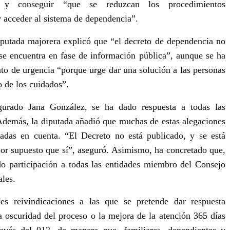
” y conseguir “que se reduzcan los procedimientos
r acceder al sistema de dependencia”.
iputada majorera explicó que “el decreto de dependencia no
se encuentra en fase de información pública”, aunque se ha
to de urgencia “porque urge dar una solución a las personas
o de los cuidados”.
egurado Jana González, se
ha dado respuesta a todas las
Además, la diputada añadió que muchas de estas alegaciones
adas en cuenta. “El Decreto no está publicado, y se está
por supuesto que sí”, aseguró. Asimismo, ha concretado que,
do participación a todas las entidades miembro del Consejo
ales.
les reivindicaciones a las que se pretende dar respuesta
a oscuridad del proceso o la mejora de la atención 365 días
ravés del 012, de manera que, familiares, dependientes y