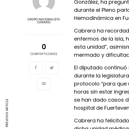
González, ha pregunt
durante el Pleno parl
Hemodinámica en Fue
GRUPO NACIONALISTA
CANARIO
Cabrera ha recordad
enfermos de la isla, 
0
esta unidad”, asimism
mermado y dificultado
COMPARTICIONES
El diputado continuó 
durante la legislatur
protocolo “para que 
horas sin estar ingre
se han dado casos d
PREVIOUS ARTICLE
hospital de Fuerteven
Cabrera ha felicitado
dicha unidad médica 