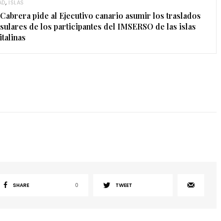
AD
,
ISLAS
Cabrera pide al Ejecutivo canario asumir los traslados
nsulares de los participantes del IMSERSO de las islas
italinas
SHARE
0
TWEET