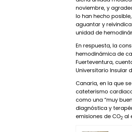
noviembre, y agradec
lo han hecho posible
aguantar y reivindic
unidad de hemodinám
En respuesta, la con
hemodinámica de car
Fuerteventura, cuenta
Universitario Insular
Canaria, en la que se
cateterismo cardiaco 
como una “muy buena
diagnóstica y terapé
emisiones de CO
al 
2