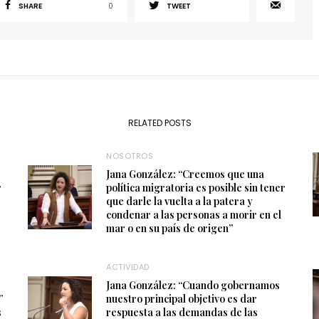
SHARE
0
TWEET
RELATED POSTS
NOSOTROS
Jana González: “Creemos que una
r
política migratoria es posible sin tener
que darle la vuelta a la patera y
condenar a las personas a morir en el
mar o en su país de origen”
ACTIVIDAD
Jana González: “Cuando gobernamos
”
nuestro principal objetivo es dar
s
respuesta a las demandas de las