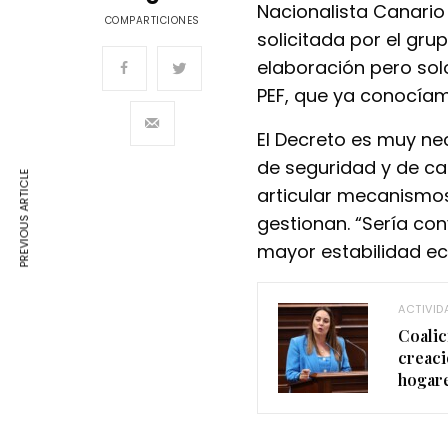
Nacionalista Canari
COMPARTICIONES
solicitada por el gru
elaboración pero sol
PEF, que ya conocíam
El Decreto es muy nec
de seguridad y de ca
PREVIOUS ARTICLE
articular mecanismos
gestionan. “Sería co
mayor estabilidad e
ACTIVID
Coalic
creaci
hogare